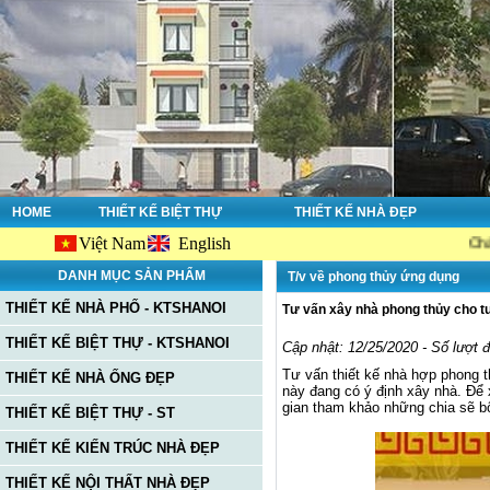
HOME
THIẾT KẾ BIỆT THỰ
THIẾT KẾ NHÀ ĐẸP
Việt Nam
English
Chào mừng bạ
DANH MỤC SẢN PHẨM
T/v về phong thủy ứng dụng
THIẾT KẾ NHÀ PHỐ - KTSHANOI
Tư vấn xây nhà phong thủy cho tu
THIẾT KẾ BIỆT THỰ - KTSHANOI
Cập nhật: 12/25/2020 - Số lượt 
Tư vấn thiết kế nhà hợp phong t
THIẾT KẾ NHÀ ỐNG ĐẸP
này đang có ý định xây nhà. Để 
gian tham khảo những chia sẽ b
THIẾT KẾ BIỆT THỰ - ST
THIẾT KẾ KIẾN TRÚC NHÀ ĐẸP
THIẾT KẾ NỘI THẤT NHÀ ĐẸP