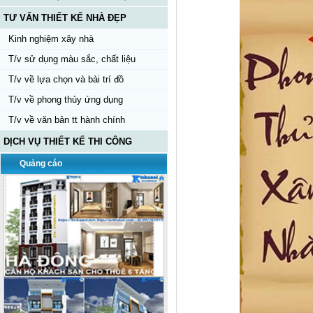
TƯ VẤN THIẾT KẾ NHÀ ĐẸP
Kinh nghiệm xây nhà
T/v sử dụng màu sắc, chất liệu
T/v về lựa chọn và bài trí đồ
T/v về phong thủy ứng dụng
T/v về văn bản tt hành chính
DỊCH VỤ THIẾT KẾ THI CÔNG
Quảng cáo