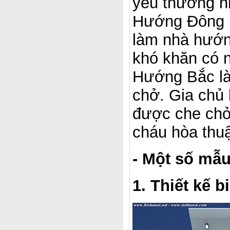
yêu thương n
Hướng Đông l
làm nhà hướng
khó khăn có 
Hướng Bắc là 
chở. Gia chủ
được che chở,
cháu hòa thu
- Một số mẫu
1. Thiết kế 