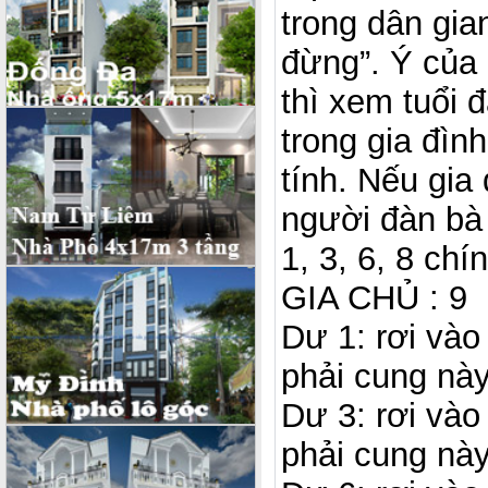
trong dân gian
đừng”. Ý của 
thì xem tuổi 
trong gia đình
tính. Nếu gia 
người đàn bà
1, 3, 6, 8 ch
GIA CHỦ : 9
Dư 1: rơi và
phải cung này
Dư 3: rơi và
phải cung này