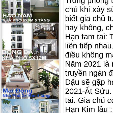
Trong phong t
chủ khi xây s
biết gia chủ
hay không, ch
Hạn tam tai: 
liên tiếp nha
điều không m
Năm 2021 là 
truyền ngàn đ
Dậu sẽ gặp hạ
2021-Ất Sửu.
tai. Gia chủ 
Hạn Kim lâu :