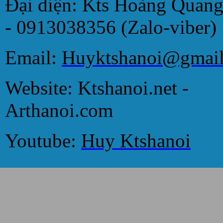
Đại diện: Kts Hoàng Quan
- 0913038356 (Zalo-viber)
Email:
Huyktshanoi@gmai
Website: Ktshanoi.net -
Arthanoi.com
Youtube:
Huy Ktshanoi