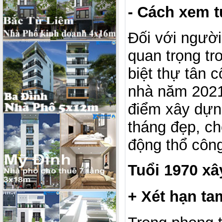
- Cách xem t
Đối với người
quan trọng t
biệt thự tân c
nhà năm 2021
điểm xây dựng
tháng đẹp, c
động thổ công
Tuổi 1970 x
+ Xét hạn ta