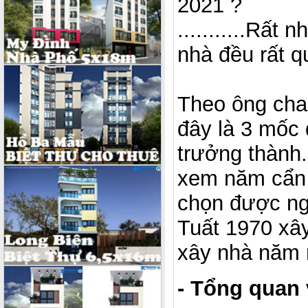
2021 ?
...........Rất
nhà đều rất 
Theo ông cha 
đây là 3 mốc 
trưởng thành.
xem năm cẩn t
chọn được ngà
Tuất 1970 xâ
xây nhà năm n
- Tổng quan 