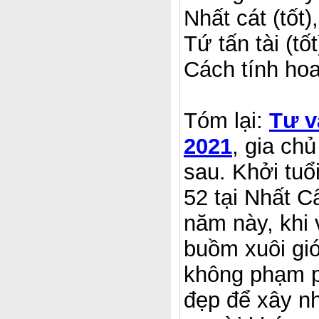
Nhất cát (tốt)
Tứ tấn tài (tố
Cách tính ho
Tóm lại:
Tư v
2021
, gia ch
sau. Khởi tuổ
52 tại Nhất C
năm này, khi 
buồm xuôi gió
không phạm ph
đẹp để xây n