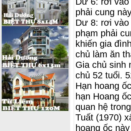
Dư 6: rơi và
phải cung này
Dư 8: rơi và
phạm phải cun
khiến gia đìn
chủ làm ăn th
Gia chủ sinh
chủ 52 tuổi.
Hạn hoang ốc
hạn Hoang ốc
quan hệ tron
Tuất (1970) 
hoang ốc này 