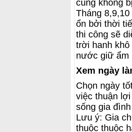
cũng không b
Tháng 8,9,10 
ổn bởi thời t
thi công sẽ di
trời hanh khô
nước giữ ẩm c
Xem ngày là
Chọn ngày tốt
việc thuận lợ
sống gia đình
Lưu ý: Gia c
thuộc thuộc 