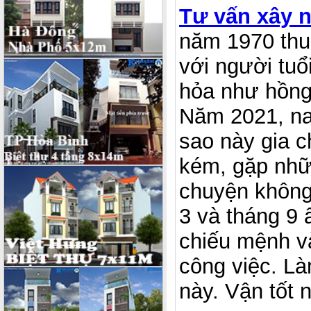
Tư vấn xây n
năm 1970 thu
với người tuổ
hỏa như hồng
Năm 2021, na
sao này gia ch
kém, gặp nhữ
chuyện không
3 và tháng 9
chiếu mệnh v
công việc. Là
này. Vận tốt 