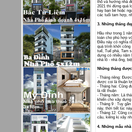
thổ và hướng nhà đ
2021 thì đừng quá l
hay bạn bè hoặc ng
các tuổi tam hợp, n
3. Những tháng đẹ
Hầu như trong 1 năm
toán cho phù hợp vớ
Điều này có nghĩa r
quá trình khởi công
tuế, Tuế phá, Tam s
dựng có nhiều năm k
nhà lô - nhà ống, b
Những tháng được 
- Tháng riêng: Được
được coi là thuận lợ
- Tháng hai: Cũng đư
là rất thuận
- Tháng năm: Là thán
khiến cho xây dựng 
- Tháng 9 : Tuy gần
này, thời tiết lúc n
- Tháng 12: Cũng co
câu, kiêng kị xây n
4. Những mẫu nhà 