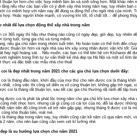
ể thuận lợi hơn cho việc hợp mệnh làm ăn và sinh sống hơn. Mặt khác nên 
o lắng nếu như các bạn vẫn có ý định xây nhà trong năm nay, tuy nhiên bạn c
ười có mệnh hợp với năm nay để đúng ra động thổ cho ngôi nhà của mình. T
hị hợp. Hoặc người khỏe mạnh, có vượng khí tốt, tố chất tốt… để phong th
p nhất để lựa chọn động thổ xây nhà trong năm
 có 365 ngày thì hầu như tháng nào cũng có ngày đẹp, giờ đẹp, tuy nhiên đ
i từng tuổi, từng gia chủ và từng mệnh.
ằng, nếu gia chủ nằm trong nhóm tuổi trên. Họ hoàn toàn có thể tính đến c
 được thuận lợi hơn và ngôi nhà sau khi xây xong nhận được vận khí tốt. Gi
át hay ngũ hoàng sát… Nếu muốn, các bạn có thể liên hệ với Ktshanoi để đư
inh nghiệm trong lĩnh tự tư vấn thiết kế nhà đẹp tại Hà Nội và một số tỉnh 
iệt thực và đặc biệt các mẫu nhà cho thuê
coi là đẹp nhất trong năm 2021 cho các gia chủ lựa chọn dưới đây:
 coi là tháng đầu năm, khởi đầu của mọi thứ cho nên được coi là tháng khởi 
i nhất, công việc thi công sẽ diễn ra vô cùng thuận lợi, không gặp trở ngại, v
ợc coi là tháng rất thuận lợi, sau tết các gia chủ thường rất rảnh để tập tr
g được coi là phát tài phát lộc trong năm cho gia chủ khi lựa chọn xây nhà và
cũng mệt nhọc hơn, nhưng cái gì cũng có cái lợi của nó, đổi lại được những
 hết năm tiến độ công trình sẽ trở nên gấp gáp, nhưng tháng 9 được coi là 
ày cũng khá thuận tiện, mát mẻ.
i là tháng đẹp trong năm nay, tuy nhiên cũng cận kề năm cũ qua năm mới, vi
hà 2 năm, cho nên bạn cũng cần xem xét kĩ lưỡng nhé.
đẹp là xu hướng lựa chọn cho năm 2021