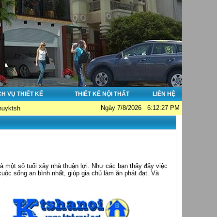
CH VỤ THIẾT KẾ
THIẾT KẾ NỘI THẤT
LIÊN HỆ
Ngày 7/8/2026 6:12:27 PM
oi@gmail.com - www.ktshanoi.net - arthanoi.com - ktshanoi.net
 một số tuổi xây nhà thuận lợi. Như các bạn thấy đấy việc
cuộc sống an bình nhất, giúp gia chủ làm ăn phát đạt. Và