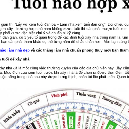
gian thì “Lấy vợ xem tuổi đàn bà – Làm nhà xem tuổi đàn ông”. Đối chiếu qu
 ra xây. Trường hợp chủ nam không được tuổi thì cần phải mượn tuổi xem 
y phải được đặc biệt chú ý và chuẩn bị kỹ càng.
 dân gian, có 3 yếu tố quan trọng để xác định tuổi xây nhà trong năm là Ki
c bạn cần phải tham khảo cụ thể từng năm để chắc chắn hơn. Mời bạn cùng th
.
nào làm nhà đẹp
và các tháng làm nhà chuẩn phong thủy mời bạn tham
m tuổi để xây nhà
xây nhà đã là một công việc thường xuyên của các gia chủ hiện nay, đây cũng
hà. Mục đích của xem tuổi trước khi xây nhà là để chọn ra được thời điểm t
cuộc sống trong nhà sau này được hưng thịnh, nhân tài lộc phát triển. Quan t
.