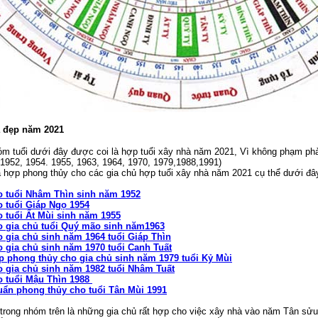
à đẹp năm 2021
 tuổi dưới đây được coi là hợp tuổi xây nhà năm 2021, Vì không phạm phải
 1952, 1954. 1955, 1963, 1964, 1970, 1979,1988,1991)
 hợp phong thủy cho các gia chủ hợp tuổi xây nhà năm 2021 cụ thể dưới đâ
o tuổi Nhâm Thìn sinh năm 1952
o tuổi Giáp Ngọ 1954
 tuổi Ất Mùi sinh năm 1955
o gia chủ tuổi Quý mão sinh năm1963
 gia chủ sinh năm 1964 tuổi Giáp Thìn
 gia chủ sinh năm 1970 tuổi Canh Tuất
p phong thủy cho gia chủ sinh năm 1979 tuổi Kỷ Mùi
o gia chủ sinh năm 1982 tuổi Nhâm Tuất
o tuổi Mậu Thìn 1988
uẩn phong thủy cho tuổi Tân Mùi 1991
rong nhóm trên là những gia chủ rất hợp cho việc xây nhà vào năm Tân sửu 