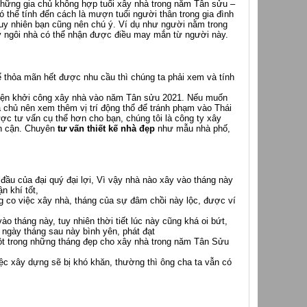
những gia chủ không hợp tuổi xây nhà trong năm Tân sửu –
ó thể tính đến cách là mượn tuổi người thân trong gia đình
uy nhiên bạn cũng nên chú ý. Ví dụ như người nằm trong
ủy ngôi nhà có thể nhận được điều may mắn từ người này.
ể thỏa mãn hết được nhu cầu thì chúng ta phải xem và tính
huyện khởi công xây nhà vào năm Tân sửu 2021. Nếu muốn
a chủ nên xem thêm vị trí động thổ để tránh phạm vào Thái
ợc tư vấn cụ thể hơn cho bạn, chúng tôi là công ty xây
lân cận. Chuyên
tư vấn thiết kế nhà đẹp
như mẫu nhà
phố,
đầu của đại quý đại lợi, Vì vậy nhà nào xây vào tháng này
ận khí tốt,
ung co việc xây nhà, tháng của sự đâm chồi này lộc, được ví
o tháng này, tuy nhiên thời tiết lúc này cũng khá oi bứt,
 ngày tháng sau này bình yên, phát đạt
một trong những tháng đẹp cho xây nhà trong năm Tân Sửu
ệc xây dựng sẽ bị khó khăn, thường thì ông cha ta vẫn có