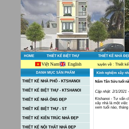
HOME
THIẾT KẾ BIỆT THỰ
THIẾT KẾ NHÀ ĐẸ
Việt Nam
English
g bạn đến với website Ktshanoi.net, công ty chuyên về : Thiết kế nhà đẹp -
DANH MỤC SẢN PHẨM
Kinh nghiệm xây nh
THIẾT KẾ NHÀ PHỐ - KTSHANOI
Năm Tân Sửu tuổi n
THIẾT KẾ BIỆT THỰ - KTSHANOI
Cập nhật: 2/1/2021 
Ktshanoi - Tư vấn c
THIẾT KẾ NHÀ ỐNG ĐẸP
xây nhà là một việc
xem tuổi nào, tháng
THIẾT KẾ BIỆT THỰ - ST
THIẾT KẾ KIẾN TRÚC NHÀ ĐẸP
THIẾT KẾ NỘI THẤT NHÀ ĐẸP