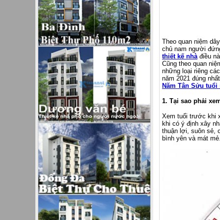
Theo quan niệm dây 
chủ nam người đứng
thiết kế nhà
điều nà
Cũng theo quan niệm
những loại riêng cá
năm 2021 đúng nhất
Năm Tân Sửu tuổi 
1. Tại sao phải xe
Xem tuổi trước khi 
khi có ý định xây n
thuận lợi, suôn sẻ, 
bình yên và mát mẻ