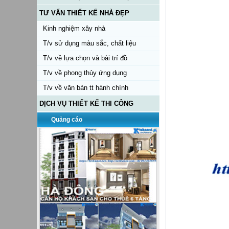
TƯ VẤN THIẾT KẾ NHÀ ĐẸP
Kinh nghiệm xây nhà
T/v sử dụng màu sắc, chất liệu
T/v về lựa chọn và bài trí đồ
T/v về phong thủy ứng dụng
T/v về văn bản tt hành chính
DỊCH VỤ THIẾT KẾ THI CÔNG
Quảng cáo