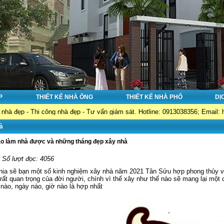
P
THIẾT KẾ NHÀ ỐNG
THIẾT KẾ NHÀ PHỐ
DỊ
 Thi công nhà đẹp - Tư vấn giám sát. Hotline: 0913038356; Email: huyktshan
à
ào làm nhà được và những tháng đẹp xây nhà
- Số lượt đọc: 4056
hia sẽ bạn một số kinh nghiệm xây nhà năm 2021 Tân Sửu hợp phong thủy và
 rất quan trọng của đời người, chính vì thế xây như thế nào sẽ mang lại một 
 nào, ngày nào, giờ nào là hợp nhất