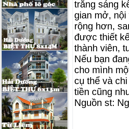
trắng sáng k
gian mở, nội
rộng hơn, sa
được thiết k
thành viên, t
Nếu bạn đan
cho mình một
cụ thể và ch
tiền cũng nh
Nguồn st: N