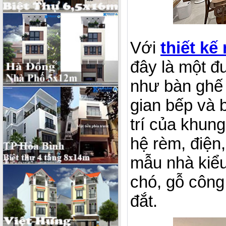
Với
thiết kế
đây là một đ
như bàn ghế 
gian bếp và 
trí của khun
hệ rèm, điện
mẫu nhà kiểu
chó, gỗ công
đắt.