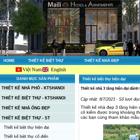
HOME
THIẾT KẾ BIỆT THỰ
THIẾT KẾ NHÀ ĐẸP
Việt Nam
English
Chào mừn
DANH MỤC SẢN PHẨM
Thiết kế biệt thự hiện đại
THIẾT KẾ NHÀ PHỐ - KTSHANOI
Thiết kế nhà 3 tầng hiện đại dành
THIẾT KẾ BIỆT THỰ - KTSHANOI
Cập nhật: 8/7/2023 - Số lượt đọ
Thiết kế nhà đẹp 3 tầng hiện
THIẾT KẾ NHÀ ỐNG ĐẸP
cô kiếm được trong khoảng thờ
các bạn cùng tham khảo mẫu n
THIẾT KẾ BIỆT THỰ - ST
Thiết kế biệt thự hiện đại
Thiết kế biệt thự cổ điển