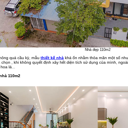
Nhà đẹp 110m2
không quá cầu kỳ, mẫu
thiết kế nhà
khá ổn nhằm thỏa mãn một số nhu c
a chọn , khi không quyết định xây hết diện tích sử dụng của mình, ngoài
hoa lá...
t nhà 110m2