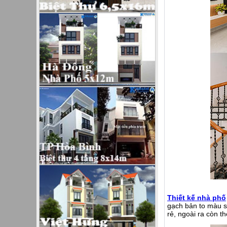
Thiết kế nhà phố
gạch bản to màu sá
rẻ, ngoài ra còn 