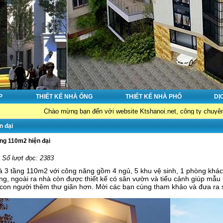
P
THIẾT KẾ NHÀ ỐNG
THIẾT KẾ NHÀ PHỐ
DỊ
Chào mừng bạn đến với website Ktshanoi.net, công ty chuyên về : Thiết kế n
n đại
ầng 110m2 hiện đại
- Số lượt đọc: 2383
hà 3 tầng 110m2 với công năng gồm 4 ngủ, 5 khu vệ sinh, 1 phòng khách
ng, ngoài ra nhà còn được thiết kế có sân vườn và tiểu cảnh giúp mẫu
 con người thêm thư giãn hơn. Mời các bạn cùng tham khảo và đưa ra