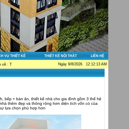
CH VỤ THIẾT KẾ
THIẾT KẾ NỘI THẤT
LIÊN HỆ
Ngày 9/8/2026 12:12:13 AM
hà đẹp - Thi công nhà đẹp - Tư vấn giám sát. Hotline: 0913038356; Email: h
, bếp + bàn ăn, thiết kế nhà cho gia đình gồm 3 thế hệ
 nhà thêm đẹp và thông rộng hơn diện tích vốn có của
 sự lựa chọn phù hợp hơn