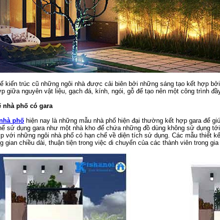
kế kiến trúc cũ những ngôi nhà được cải biên bởi những sáng tạo kết hợp b
ợp giữa nguyên vật liệu, gạch đá, kính, ngói, gỗ để tạo nên một công trình đ
ế nhà phố có gara
 nhà phố
hiện nay là những mẫu nhà phố hiện đại thường kết hợp gara để giúp 
thể sử dụng gara như một nhà kho để chứa những đồ dùng không sử dụng tớ
p với những ngôi nhà phố có hạn chế về diện tích sử dụng. Các mẫu thiết kế 
gian chiều dài, thuận tiện trong việc di chuyển của các thành viên trong gia