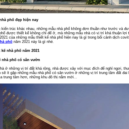
 nhà phố đẹp hiện nay
kiến trúc khác nhau, những mẫu nhà phố không đơn thuần như trước và được
ố được thiết kế không chỉ để ở, mà những mẫu nhà có vị trí khá thuận lợi 
21 của những mẫu thiết kế nhà phố hiện nay là gì trong bối cảnh dịch covi
nhà phố
năm 2021 này là gì nhé.
t kế nhà phố năm 2021
kế nhà phố có sân vườn
à ở những vị trí đất khá rộng, nhà được xây với mục đích để nghỉ ngơi, t
n sẽ ít gặp những mẫu nhà phố có sân vườn ở những vị trí trung tâm đất đai
a trung tâm hơn, những khu đô thị nằm mới...