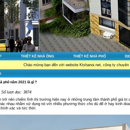
P
THIẾT KẾ NHÀ ỐNG
THIẾT KẾ NHÀ PHỐ
DỊ
Chào mừng bạn đến với website Ktshanoi.net, công ty chuyên về : Thiết kế n
p
à phố năm 2021 là gì ?
- Số lượt đọc: 3874
n trở nên chiếm lĩnh thị trường hiện nay ở những trung tâm thành phố giá trị
khác nhau nhằm sử dụng nó với nhiều phương thức cho dù để ở hay kinh doa
chính xác và tức thời.