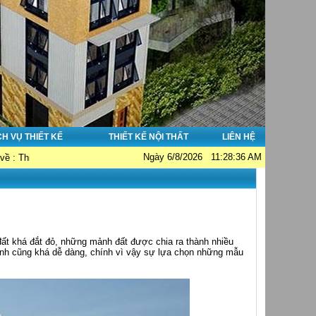
CH VỤ THIẾT KẾ
THIẾT KẾ NỘI THẤT
LIÊN HỆ
Ngày 6/8/2026 11:28:36 AM
hà đẹp - Thi công nhà đẹp - Tư vấn giám sát. Hotline: 0913038356; Email: h
 đất khá đắt đỏ, những mảnh đất được chia ra thành nhiều
nh cũng khá dễ dàng, chính vì vậy sự lựa chọn những mẫu