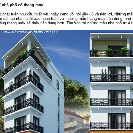
kế nhà phố có thang máy
g phát triển nhu cầu thiết yếu ngày càng đòi hỏi đầy đủ và tiện lợi, Những m
cải tạo nhà cũ lột xác hoàn toàn với những mẫu thang máy tiện dụng, nhữn
bằng thang máy sẽ thấy tiện dụng hơn. Thường thì những mẫu nhà phố từ 4 tầ