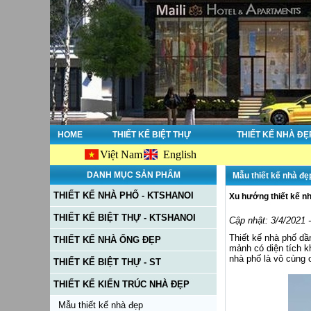
HOME
THIẾT KẾ BIỆT THỰ
THIẾT KẾ NHÀ ĐẸ
Việt Nam
English
DANH MỤC SẢN PHẨM
Mẫu thiết kế nhà đẹ
THIẾT KẾ NHÀ PHỐ - KTSHANOI
Xu hướng thiết kế nh
THIẾT KẾ BIỆT THỰ - KTSHANOI
Cập nhật: 3/4/2021 
Thiết kế nhà phố dầ
THIẾT KẾ NHÀ ỐNG ĐẸP
mảnh có diện tích 
nhà phố là vô cùng 
THIẾT KẾ BIỆT THỰ - ST
THIẾT KẾ KIẾN TRÚC NHÀ ĐẸP
Mẫu thiết kế nhà đẹp