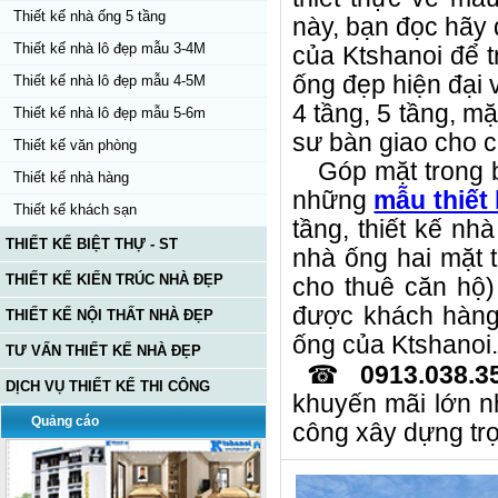
Thiết kế nhà ống 5 tầng
này, bạn đọc hãy
Thiết kế nhà lô đẹp mẫu 3-4M
của Ktshanoi để t
ống đẹp hiện đại v
Thiết kế nhà lô đẹp mẫu 4-5M
4 tầng, 5 tầng, m
Thiết kế nhà lô đẹp mẫu 5-6m
sư bàn giao cho ch
Thiết kế văn phòng
Góp mặt trong b
Thiết kế nhà hàng
những
mẫu thiết
Thiết kế khách sạn
tầng, thiết kế nh
THIẾT KẾ BIỆT THỰ - ST
nhà ống hai mặt t
THIẾT KẾ KIẾN TRÚC NHÀ ĐẸP
cho thuê căn hộ)
được khách hàng 
THIẾT KẾ NỘI THẤT NHÀ ĐẸP
ống của Ktshanoi.
TƯ VẤN THIẾT KẾ NHÀ ĐẸP
☎
0913.038.3
DỊCH VỤ THIẾT KẾ THI CÔNG
khuyến mãi lớn n
Quảng cáo
công xây dựng trọ