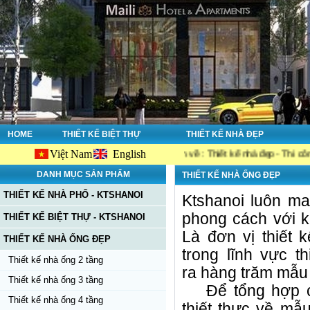
HOME
THIẾT KẾ BIỆT THỰ
THIẾT KẾ NHÀ ĐẸP
Việt Nam
English
site Ktshanoi.net, công ty chuyên về : Thiết kế nhà đẹp - Thi công nhà đẹp
DANH MỤC SẢN PHẨM
THIẾT KẾ NHÀ ỐNG ĐẸP
THIẾT KẾ NHÀ PHỐ - KTSHANOI
Ktshanoi luôn m
phong cách với ki
THIẾT KẾ BIỆT THỰ - KTSHANOI
Là đơn vị thiết
THIẾT KẾ NHÀ ỐNG ĐẸP
trong lĩnh vực t
Thiết kế nhà ống 2 tầng
ra hàng trăm mẫu 
Thiết kế nhà ống 3 tầng
Để tổng hợp ch
Thiết kế nhà ống 4 tầng
thiết thực về mẫu