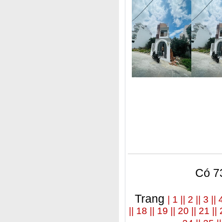
Có 73
Trang
| 1 |
| 2 |
| 3 |
| 
|
| 18 |
| 19 |
| 20 |
| 21 |
| 