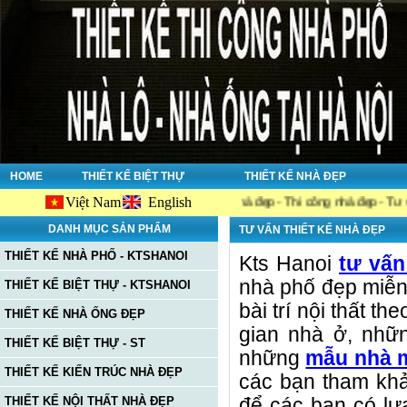
HOME
THIẾT KẾ BIỆT THỰ
THIẾT KẾ NHÀ ĐẸP
Việt Nam
English
et, công ty chuyên về : Thiết kế nhà đẹp - Thi công nhà đẹp - Tư vấn giám 
DANH MỤC SẢN PHẨM
TƯ VẤN THIẾT KẾ NHÀ ĐẸP
THIẾT KẾ NHÀ PHỐ - KTSHANOI
Kts Hanoi
tư vấn
nhà phố đẹp miễn p
THIẾT KẾ BIỆT THỰ - KTSHANOI
bài trí nội thất t
THIẾT KẾ NHÀ ỐNG ĐẸP
gian nhà ở, nh
THIẾT KẾ BIỆT THỰ - ST
những
mẫu nhà 
THIẾT KẾ KIẾN TRÚC NHÀ ĐẸP
các bạn tham k
THIẾT KẾ NỘI THẤT NHÀ ĐẸP
để các bạn có lự