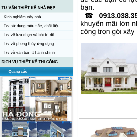
bạn.
TƯ VẤN THIẾT KẾ NHÀ ĐẸP
☎
0913.038.3
Kinh nghiệm xây nhà
khuyến mãi lớn n
T/v sử dụng màu sắc, chất liệu
công trọn gói xây
T/v về lựa chọn và bài trí đồ
T/v về phong thủy ứng dụng
T/v về văn bản tt hành chính
DỊCH VỤ THIẾT KẾ THI CÔNG
Quảng cáo