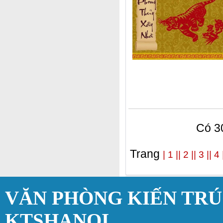
Có 30
Trang
| 1 |
| 2 |
| 3 |
| 4 
VĂN PHÒNG KIẾN TR
KTSHANOI