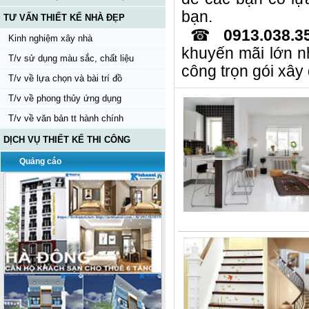
bạn.
TƯ VẤN THIẾT KẾ NHÀ ĐẸP
☎
0913.038.3
Kinh nghiệm xây nhà
khuyến mãi lớn n
T/v sử dụng màu sắc, chất liệu
công trọn gói xây
T/v về lựa chọn và bài trí đồ
T/v về phong thủy ứng dụng
T/v về văn bản tt hành chính
DỊCH VỤ THIẾT KẾ THI CÔNG
Quảng cáo