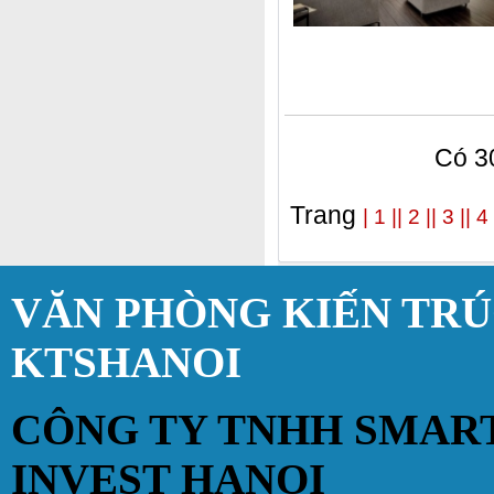
Có 30
Trang
| 1 |
| 2 |
| 3 |
| 4 
VĂN PHÒNG KIẾN TR
KTSHANOI
CÔNG TY TNHH SMAR
INVEST HANOI