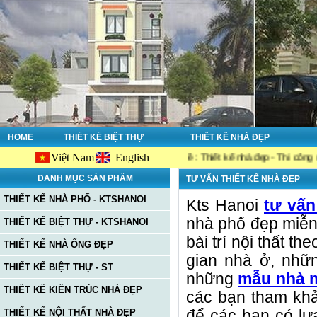
HOME
THIẾT KẾ BIỆT THỰ
THIẾT KẾ NHÀ ĐẸP
Việt Nam
English
e Ktshanoi.net, công ty chuyên về : Thiết kế nhà đẹp - Thi công nhà đẹp - 
DANH MỤC SẢN PHẨM
TƯ VẤN THIẾT KẾ NHÀ ĐẸP
THIẾT KẾ NHÀ PHỐ - KTSHANOI
Kts Hanoi
tư vấn
nhà phố đẹp miễn p
THIẾT KẾ BIỆT THỰ - KTSHANOI
bài trí nội thất t
THIẾT KẾ NHÀ ỐNG ĐẸP
gian nhà ở, nh
THIẾT KẾ BIỆT THỰ - ST
những
mẫu nhà 
THIẾT KẾ KIẾN TRÚC NHÀ ĐẸP
các bạn tham k
THIẾT KẾ NỘI THẤT NHÀ ĐẸP
để các bạn có lự