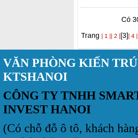
Có 30
Trang
[3]
| 1 |
| 2 |
| 4 |
VĂN PHÒNG KIẾN TR
KTSHANOI
CÔNG TY TNHH SMAR
INVEST HANOI
(Có chỗ đỗ ô tô, khách hàn