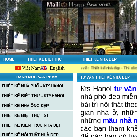
HOME
THIẾT KẾ BIỆT THỰ
THIẾT KẾ NHÀ ĐẸP
Việt Nam
English
ite Ktshanoi.net, công ty chuyên về : Thiết kế nhà đẹp - Thi công nhà đẹp 
DANH MỤC SẢN PHẨM
TƯ VẤN THIẾT KẾ NHÀ ĐẸP
THIẾT KẾ NHÀ PHỐ - KTSHANOI
Kts Hanoi
tư vấn
nhà phố đẹp miễn p
THIẾT KẾ BIỆT THỰ - KTSHANOI
bài trí nội thất t
THIẾT KẾ NHÀ ỐNG ĐẸP
gian nhà ở, nh
THIẾT KẾ BIỆT THỰ - ST
những
mẫu nhà 
THIẾT KẾ KIẾN TRÚC NHÀ ĐẸP
các bạn tham k
THIẾT KẾ NỘI THẤT NHÀ ĐẸP
để các bạn có lự