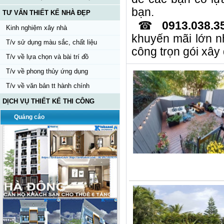
bạn.
TƯ VẤN THIẾT KẾ NHÀ ĐẸP
☎
0913.038.3
Kinh nghiệm xây nhà
khuyến mãi lớn n
T/v sử dụng màu sắc, chất liệu
công trọn gói xây
T/v về lựa chọn và bài trí đồ
T/v về phong thủy ứng dụng
T/v về văn bản tt hành chính
DỊCH VỤ THIẾT KẾ THI CÔNG
Quảng cáo