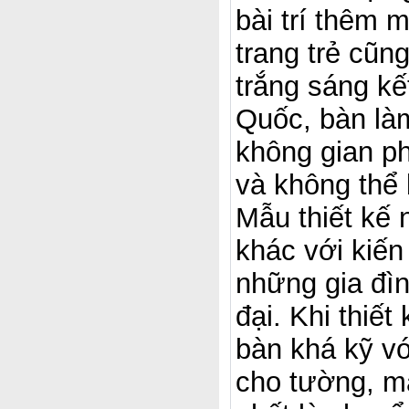
bài trí thêm 
trang trẻ cũ
trắng sáng kế
Quốc, bàn làm
không gian ph
và không thể 
Mẫu thiết kế 
khác với kiến
những gia đì
đại. Khi thiế
bàn khá kỹ vớ
cho tường, mà