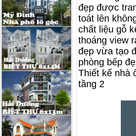
đẹp được trang
toát lên khô
chất liệu gỗ 
thoáng view r
đẹp vừa tạo đ
phòng bếp đẹ
Thiết kế nhà 
tầng 2