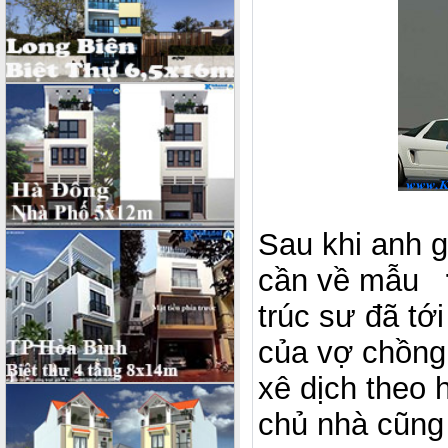
Sau khi anh g
cần về mẫu
trúc sư đã tớ
của vợ chồng 
xê dịch theo
chủ nhà cũng 