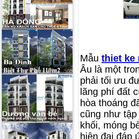
Mẫu
thiet ke
Âu là một tro
phải tối ưu đ
lãng phí đất 
hòa thoáng đ
cũng như tập 
khối, móng bè
hiện đại đáp 