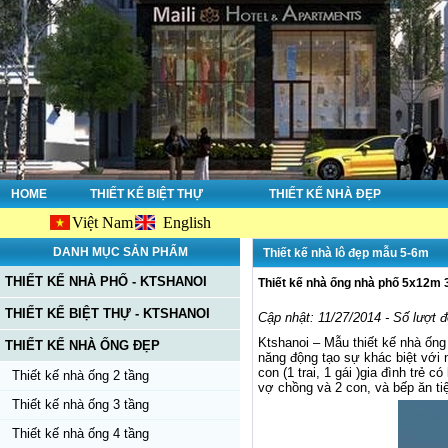
HOME
THIẾT KẾ BIỆT THỰ
THIẾT KẾ NHÀ ĐẸP
Việt Nam
English
DANH MỤC SẢN PHẨM
Thiết kế nhà lô đẹp mẫu 5-6m
THIẾT KẾ NHÀ PHỐ - KTSHANOI
Thiết kế nhà ống nhà phố 5x12m 3
THIẾT KẾ BIỆT THỰ - KTSHANOI
Cập nhật: 11/27/2014 - Số lượt 
Ktshanoi – Mẫu thiết kế nhà ốn
THIẾT KẾ NHÀ ỐNG ĐẸP
năng động tạo sự khác biệt với
con (1 trai, 1 gái )gia đình trẻ
Thiết kế nhà ống 2 tầng
vợ chồng và 2 con, và bếp ăn tiệ
Thiết kế nhà ống 3 tầng
Thiết kế nhà ống 4 tầng