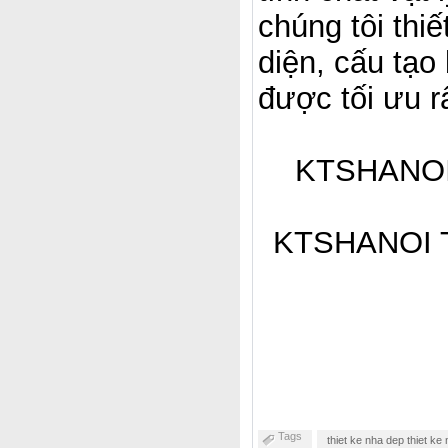
chúng tôi thiế
diện, cấu tạo
được tối ưu r
KTSHANOI C
KTSHANOI Thi
Tags
thiet ke nha dep thiet 