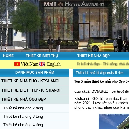
HOME
THIẾT KẾ BIỆT THỰ
THIẾT KẾ NHÀ ĐẸP
Việt Nam
English
anoi.net, công ty chuyên về : Thiết kế nhà đẹp - Thi công nhà đẹp - Tư vấn
DANH MỤC SẢN PHẨM
Thiết kế nhà lô đẹp mẫu 5-6m
THIẾT KẾ NHÀ PHỐ - KTSHANOI
Top 5 mẫu thiết kế nhà phố đẹp 
THIẾT KẾ BIỆT THỰ - KTSHANOI
Cập nhật: 3/26/2021 - Số lượt đ
Ktshanoi - Gửi tới bạn đọc tham
THIẾT KẾ NHÀ ỐNG ĐẸP
năm 2021 được rất nhiều khách 
phong cách khác nhau của ktshan
Thiết kế nhà ống 2 tầng
Thiết kế nhà ống 3 tầng
Thiết kế nhà ống 4 tầng