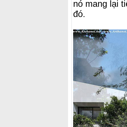
nó mang lại t
đó.