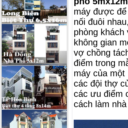
phố 5mx12m 
máy được để ở
nối đuôi nhau
phòng khách 
không gian mở
vợ chồng tách
điểm trong m
máy của một K
các đội thợ 
các ưu điểm c
cách làm nhà 