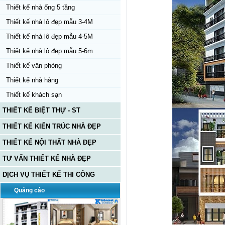
Thiết kế nhà ống 5 tầng
Thiết kế nhà lô đẹp mẫu 3-4M
Thiết kế nhà lô đẹp mẫu 4-5M
Thiết kế nhà lô đẹp mẫu 5-6m
Thiết kế văn phòng
Thiết kế nhà hàng
Thiết kế khách sạn
THIẾT KẾ BIỆT THỰ - ST
THIẾT KẾ KIẾN TRÚC NHÀ ĐẸP
THIẾT KẾ NỘI THẤT NHÀ ĐẸP
TƯ VẤN THIẾT KẾ NHÀ ĐẸP
DỊCH VỤ THIẾT KẾ THI CÔNG
Quảng cáo