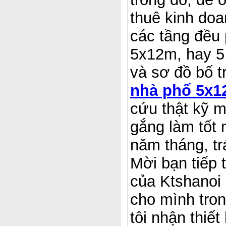
thuê kinh doa
các tầng đều
5x12m, hay 5
và sơ đồ bố t
nhà phố 5x12
cứu thật kỹ m
gắng làm tốt 
năm tháng, tr
Mời bạn tiếp 
của Ktshanoi
cho mình tro
tôi nhận thiế