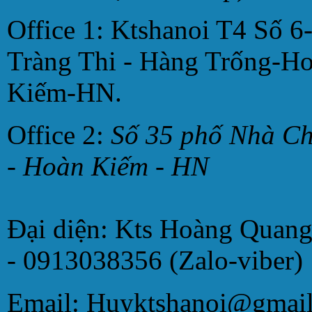
Office 1: Ktshanoi T4 Số 6
Tràng Thi - Hàng Trống-H
Kiếm-HN.
Office 2:
Số 35 phố Nhà C
- Hoàn Kiếm - HN
Đại diện: Kts Hoàng Quan
- 0913038356 (Zalo-viber)
Email:
Huyktshanoi@gmai