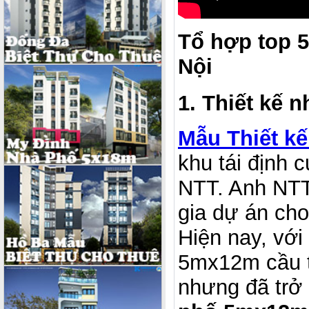
Tổ hợp top 5
Nội
1. Thiết kế 
Mẫu Thiết kế
khu tái định
NTT. Anh NTT 
gia dự án ch
Hiện nay, với
5mx12m cầu th
nhưng đã trở 