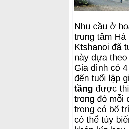
Nhu cầu ở hoặ
trung tâm Hà 
Ktshanoi đã t
này dựa theo 
Gia đình có 4
đến tuổi lập 
tầng
được thi
trong đó mỗi
trong có bố t
có thể tùy bi