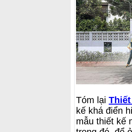
Tóm lại
Thiết
kế khá điển h
mẫu thiết kế 
trong đó, để 