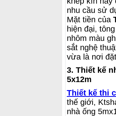
khép kín hay
nhu cầu sử d
Mặt tiền của
hiện đại, tôn
nhôm màu ghi,
sắt nghệ thuậ
vừa là nơi đặ
3. Thiết kế 
5x12m
Thiết kế th
thế giới, Kts
nhà ống 5mx1