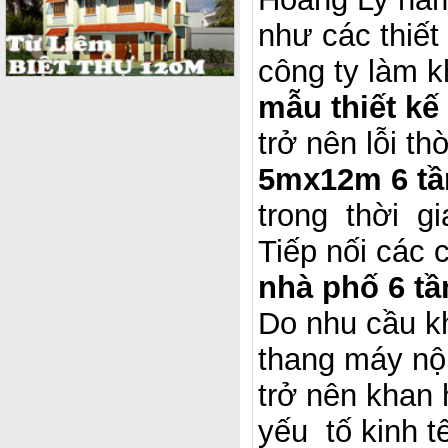
như các thiế
công ty làm k
mẫu thiết k
trở nên lỗi t
5mx12m 6 tầ
trong thời gi
Tiếp nối các c
nhà phố 6 tầ
Do nhu cầu kh
thang máy nội
trở nên khan 
yếu tố kinh t