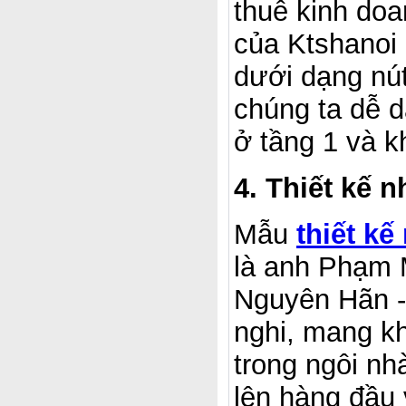
thuê kinh doa
của Ktshanoi
dưới dạng nút
chúng ta dễ d
ở tầng 1 và k
4. Thiết kế 
Mẫu
thiết k
là anh Phạm 
Nguyên Hãn - 
nghi, mang k
trong ngôi nh
lên hàng đầu 