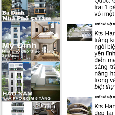
Quốc. G
trai 1 
với một
Thiết kế biệt 
Kts Han
trắng k
ngôi bi
yên tĩn
điển m
sáng tr
năng hợ
trọng v
biệt thự
Thiết kế biệt 
Kts Han
đẹp tại