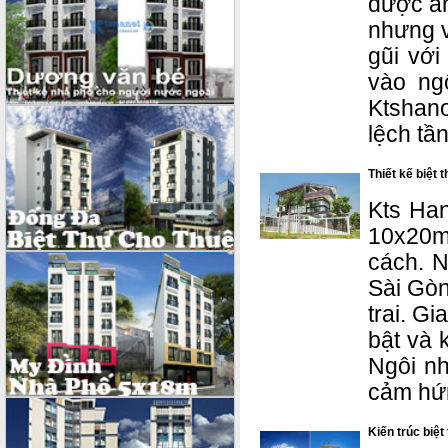
được an
nhưng v
gũi với
vào ng
Ktshano
lệch tầ
Thiết kế biệt 
Kts Han
10x20m 
cách. N
Sài Gòn
trai. G
bật và 
Ngôi nh
cảm hứn
Kiến trúc biệt