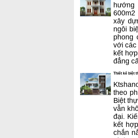
hướng 
600m2 v
xây dự
ngôi bi
phong 
với các
kết hợp
đẳng cấ
Thiết kế biệt 
Ktshanoi
theo ph
Biệt th
vẫn khô
đại. Ki
kết hợ
chắn nắ