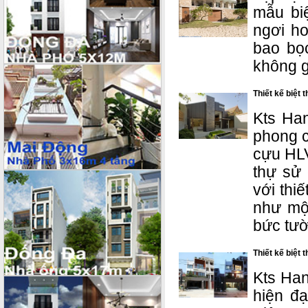
mẫu bi
ngơi h
bao bọc
không g
Thiết kế biệt 
Kts Han
phong c
cựu HLV
thự sử 
với thiế
như mộ
bức tườ
Thiết kế biệt 
Kts Han
hiện đạ