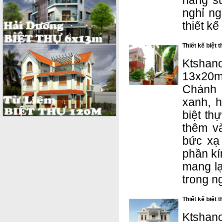
năng sử
nghỉ ng
thiết k
Thiết kế biệt
Ktshano
13x20m
Chánh 
xanh, 
biệt th
thêm v
bức xạ 
phần kí
mang lạ
trong n
Thiết kế biệt
Ktshano