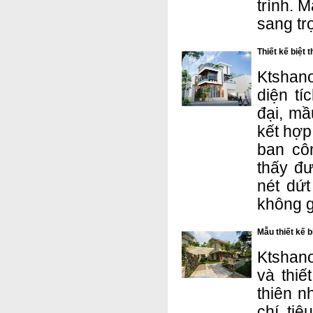
trình. 
sang trọ
Thiết kế biệt
Ktshano
diện tí
đại, mầ
kết hợp
ban cô
thấy đư
nét dứ
không g
Mẫu thiết kế b
Ktshano
và thiế
thiên n
chí tiê