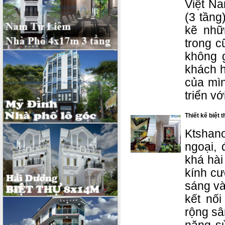
Việt Na
(3 tầng
kẽ nhữ
trong c
không 
khách h
của mìn
triển v
Thiết kế biệt
Ktshano
ngoại, 
khá hài
kính cư
sáng và
kết nố
rộng sâ