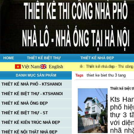
HOME
THIẾT KẾ BIỆT THỰ
THIẾT KẾ NHÀ ĐẸP
Việt Nam
English
ite Ktshanoi.net, công ty chuyên về : Thiết kế nhà đẹp - Thi công nhà đẹp 
thiet ke biet thu 3 tang
DANH MỤC SẢN PHẨM
Tags
THIẾT KẾ NHÀ PHỐ - KTSHANOI
Thiết kế biệt 
THIẾT KẾ BIỆT THỰ - KTSHANOI
Kts Han
THIẾT KẾ NHÀ ỐNG ĐẸP
phố hiệ
THIẾT KẾ BIỆT THỰ - ST
thự 3 t
với diệ
THIẾT KẾ KIẾN TRÚC NHÀ ĐẸP
nhã nhặ
THIẾT KẾ NỘI THẤT NHÀ ĐẸP