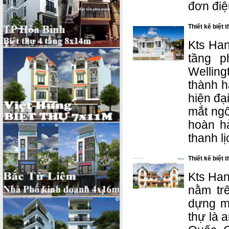
đơn điệ
Thiết kế biệt
Kts Hano
tầng p
Wellin
thành h
hiện đạ
mắt ngô
hoàn h
thanh l
Thiết kế biệt 
Kts Hano
nằm tr
dựng m
thự là 