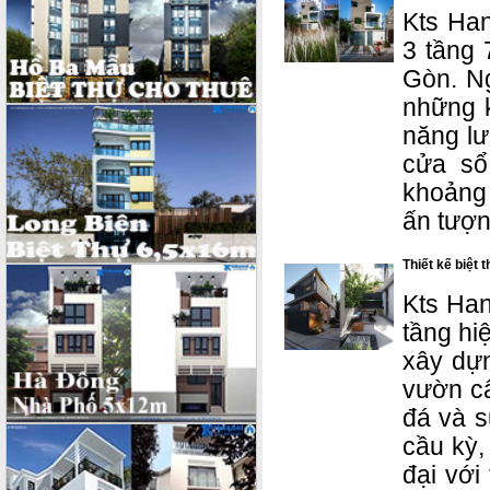
Kts Han
3 tầng 
Gòn. Ng
những k
năng lư
cửa sổ
khoảng 
ấn tượn
Thiết kế biệt 
Kts Hano
tầng hi
xây dựn
vườn câ
đá và s
cầu kỳ,
đại vớ