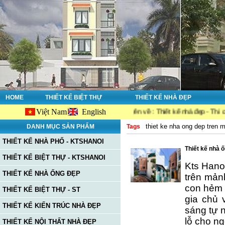
HOME
THIẾT KẾ BIỆT THỰ
THIẾT KẾ NHÀ ĐẸP
Việt Nam
English
i website Ktshanoi.net, công ty chuyên về : Thiết kế nhà đẹp - Thi công nh
thiet ke nha ong dep tren 
DANH MỤC SẢN PHẨM
Tags
THIẾT KẾ NHÀ PHỐ - KTSHANOI
Thiết kế nhà 
THIẾT KẾ BIỆT THỰ - KTSHANOI
Kts Hanoi
THIẾT KẾ NHÀ ỐNG ĐẸP
trên mản
con hẻm 
THIẾT KẾ BIỆT THỰ - ST
gia chủ 
THIẾT KẾ KIẾN TRÚC NHÀ ĐẸP
sáng tự 
lỗ cho ng
THIẾT KẾ NỘI THẤT NHÀ ĐẸP