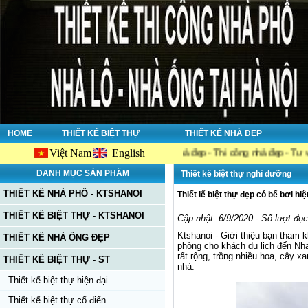
HOME
THIẾT KẾ BIỆT THỰ
THIẾT KẾ NHÀ ĐẸP
Việt Nam
English
 công ty chuyên về : Thiết kế nhà đẹp - Thi công nhà đẹp - Tư vấn giám sát
DANH MỤC SẢN PHẨM
Thiết kế biệt thự nghỉ dưỡng
THIẾT KẾ NHÀ PHỐ - KTSHANOI
Thiết lế biệt thự đẹp có bể bơi hi
THIẾT KẾ BIỆT THỰ - KTSHANOI
Cập nhật: 6/9/2020 - Số lượt đọ
Ktshanoi - Giới thiệu bạn tham 
THIẾT KẾ NHÀ ỐNG ĐẸP
phòng cho khách du lịch đến Nha
rất rộng, trồng nhiều hoa, cây xa
THIẾT KẾ BIỆT THỰ - ST
nhà.
Thiết kế biệt thự hiện đại
Thiết kế biệt thự cổ điển