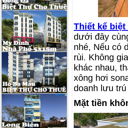
Thiết kế biệt
dưới đây cùn
nhé, Nếu có d
rùi. Không gi
khác nhau, t
xông hơi sona
doanh lưu trú
Mặt tiền khô