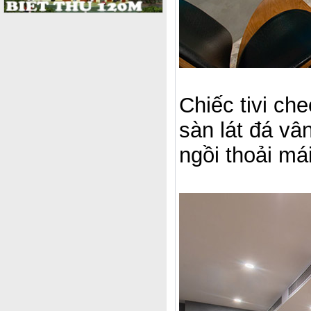
Chiếc tivi c
sàn lát đá vâ
ngồi thoải má