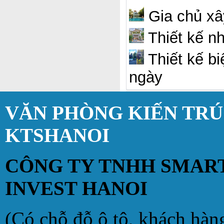
Gia chủ xây
Thiết kế n
Thiết kế bi
ngày
VĂN PHÒNG KIẾN TR
KTSHANOI
CÔNG TY TNHH SMAR
INVEST HANOI
(Có chỗ đỗ ô tô, khách hàn