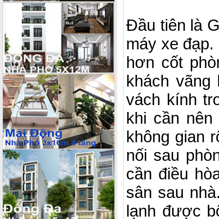
Đầu tiên là 
máy xe đạp. 
hơn cốt phò
khách vãng 
vách kính t
khi cần nên
không gian 
nối sau phòn
cần điều hò
sân sau nhà
lạnh được bố