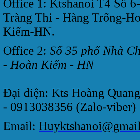
Office 1: Ktshanoi T4 Số 6
Tràng Thi - Hàng Trống-H
Kiếm-HN.
Office 2:
Số 35 phố Nhà C
- Hoàn Kiếm - HN
Đại diện: Kts Hoàng Quan
- 0913038356 (Zalo-viber)
Email:
Huyktshanoi@gmai