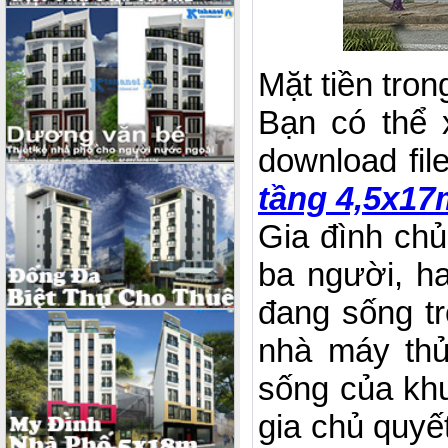
Mặt tiền tro
Bạn có thể 
download fil
tầng 4,5x17
Gia đình ch
ba người, ha
đang sống tr
nhà máy thủ
sống của khu
gia chủ quyế