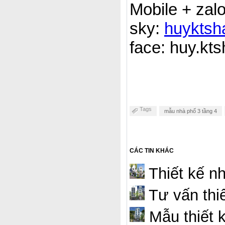
Mobile + zal
sky:
huyktsh
face: huy.kts
Tags
mẫu nhà phố 3 tầng 4
CÁC TIN KHÁC
Thiết kế n
Tư vấn thi
Mẫu thiết 