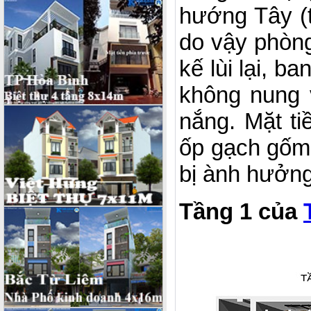
hướng Tây (
do vậy phòng
kế lùi lại, 
không nung 
nắng. Mặt ti
ốp gạch gốm,
bị ành hưởng
Tầng 1 của