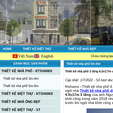
HOME
THIẾT KẾ BIỆT THỰ
THIẾT KẾ NHÀ ĐẸP
Việt Nam
English
Chào mừng bạn đến với web
DANH MỤC SẢN PHẨM
Thiết kế nhà phố 5m-6m
THIẾT KẾ NHÀ PHỐ - KTSHANOI
Thiết kế nhà phố 3 tầng 4,5x17m 
Thiết kế nhà phố 3m-4m
Cập nhật: 1/7/2022 - Số lượt đọ
Thiết kế nhà phố 5m-6m
Ktshanoi –Thiết kế nhà phố 4
ngôi nhà
Thiết kế nhà phố đ
THIẾT KẾ BIỆT THỰ - KTSHANOI
4.5x17m 3 tầng
của anh Nguy
khởi công trong năm 2018 như
THIẾT KẾ NHÀ ỐNG ĐẸP
trước khi ngôi nhà khởi công 
THIẾT KẾ BIỆT THỰ - ST