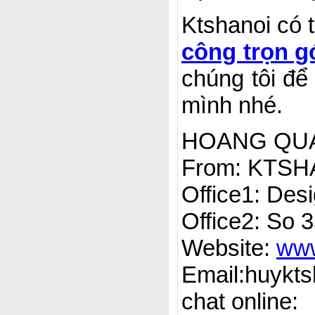
Ktshanoi có 
công trọn gó
chúng tôi để
mình nhé.
HOANG QUAN
From: KTSH
Office1: Des
Office2: So 
Website:
www
Email:huykt
chat online: