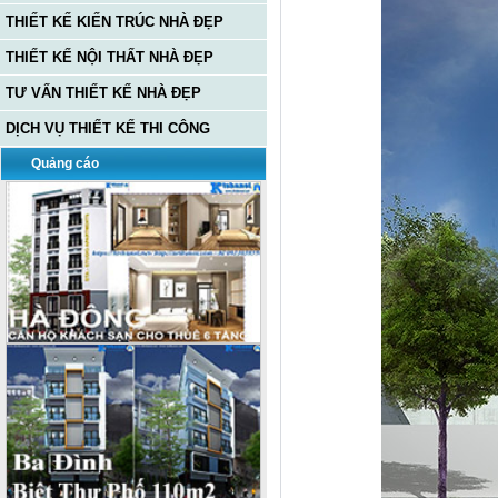
THIẾT KẾ KIẾN TRÚC NHÀ ĐẸP
THIẾT KẾ NỘI THẤT NHÀ ĐẸP
TƯ VẤN THIẾT KẾ NHÀ ĐẸP
DỊCH VỤ THIẾT KẾ THI CÔNG
Quảng cáo