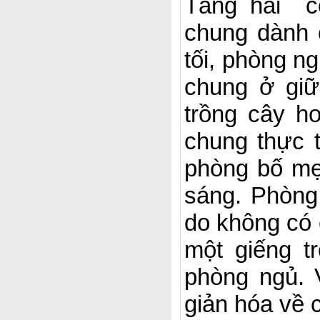
Tầng hai c
chung dành 
tối, phòng n
chung ở gi
trồng cây h
chung thực 
phòng bố mẹ
sáng. Phòng 
do không có 
một giếng t
phòng ngủ. 
giản hóa về ch